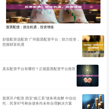
股票配债：抓住机遇，投资增值
炒股配资选配资 广州股票配资平台：助力投资，
把握财富机遇
真实配资平台有哪些？正规股票配资平台推荐
股票开户配资 西安“曲江系”债务再发酵 中信信
托：民享97号剩余债务尚未有合理解决方案