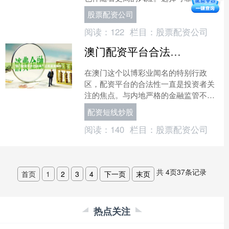
的实盘平台至关重要，这不仅关系到资
股票配资公司
金安全，也直接影响投资体....
阅读：
122
栏目：
股票配资公司
澳门配资平台合法吗？正规渠道解析
在澳门这个以博彩业闻名的特别行政
区，配资平台的合法性一直是投资者关
注的焦点。与内地严格的金融监管不
同，澳门的法律环境有其特殊性配资短
配资短线炒股
线炒股，这直接影响着配资活动....
阅读：
140
栏目：
股票配资公司
共
4
页
37
条记录
首页
1
2
3
4
下一页
末页
热点关注