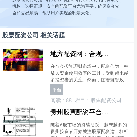
机构，选择正规、安全的配资平台尤为重要，确保资金安
全和交易顺畅，帮助用户实现盈利最大化。
股票配资公司 相关话题
地方配资网：合规平台推荐
在当今投资理财市场中，配资作为一种
放大资金使用效率的工具，受到越来越
多投资者的关注。然而，随着监管政策
的逐步收紧，市场上涌现出大量配资平
平台
台，其中不乏一些不合规甚....
阅读：
88
栏目：
股票配资公司
贵州股票配资平台推荐
随着A股市场的持续活跃，越来越多的
贵州投资者开始关注股票配资这一杠杆