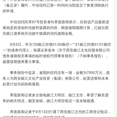
《备忘录》履约，中信信托已第一时间向法院提交了恢复强制执行
的申请。
中信信托民享97号投资者向界面新闻表示，目前该产品最新进
展就是前述临时信披所披露的内容，根据逾期规模计算，已超出西
安曲江债券相关信披中披露的信托逾期金额。
9月5日，作为“20曲江控债01/20曲控一”“21曲江控债01/21曲控
一”的债券代理人，海通证券发布《关于西安曲江文化控股有限公司
债务逾期相关事项的临时债权代理事务报告》（下称事务报告），
披露该期债券重大事项。
事务报告中提及，逾期的信托仅有一项，金额为7000万元，债
务人为西安曲江文化产业投资（集团）有限公司，处置进展和未来
处置计划为拟协商展期。
界面新闻记者多次致电曲江大明宫、曲江文控，希望了解其债
务的相关情况，截至发稿，曲江大明宫电话一直未能接通。
界面新闻记者于9月13日打通了西安曲江文控的工商登记电话，