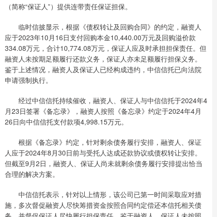
（简称“保证人”）提供连带责任保证担保。
临时信披显示，根据《债权转让及回购合同》的约定，融资人
应于2023年10月16日支付回购本金10,440.00万元及回购溢价款
334.08万元，合计10,774.08万元，保证人应及时承担担保责任。但
融资人未按期足额履行还款义务，保证人亦未足额履行担保义务。
鉴于上述情况，融资人及保证人已经构成违约，中信信托已向法院
申请强制执行。
经过中信信托持续催收，融资人、保证人与中信信托于2024年4
月23日签署《备忘录》，融资人按照《备忘录》约定于2024年4月
26日向中信信托支付款项4,998.15万元。
根据《备忘录》约定，针对剩余债务履行安排，融资人、保证
人应于2024年8月30日前与受托人达成还款协议或债权转让安排。
但截至9月2日，融资人、保证人尚未就剩余债务履行安排提出恰当
合理的解决方案。
中信信托表示，针对以上情形，该公司已第一时间采取应对措
施，多次督促融资人尽快筹措资金按照合同约定偿还本信托相关债
务，并督促保证人尽快履行担保责任。鉴于融资人、保证人未按照