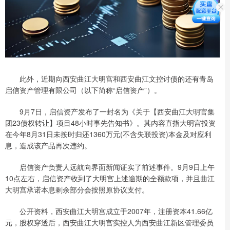
此外，近期向西安曲江大明宫和西安曲江文控讨债的还有青岛
启信资产管理有限公司（以下简称“启信资产”）。
9月7日，启信资产发布了一封名为《关于【西安曲江大明官集
团23债权转让】项目48小时事先告知书》。其内容直指大明宫投资
在今年8月31日未按时归还1360万元(不含失联投资)本金及对应利
息，造成该产品再次违约。
启信资产负责人远航向界面新闻证实了前述事件。9月9日上午
10点左右，启信资产收到了大明宫上述逾期的全额款项，并且曲江
大明宫承诺本息剩余部分会按照原协议支付。
公开资料，西安曲江大明宫成立于2007年，注册资本41.66亿
元，股权穿透后，西安曲江大明宫实控人为西安曲江新区管理委员