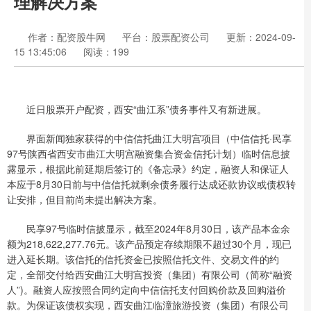
理解决方案
作者：配资股牛网
平台：股票配资公司
更新：2024-09-
15 13:45:06
阅读：199
近日股票开户配资，西安“曲江系”债务事件又有新进展。
界面新闻独家获得的中信信托曲江大明宫项目（中信信托·民享
97号陕西省西安市曲江大明宫融资集合资金信托计划）临时信息披
露显示，根据此前延期后签订的《备忘录》约定，融资人和保证人
本应于8月30日前与中信信托就剩余债务履行达成还款协议或债权转
让安排，但目前尚未提出解决方案。
民享97号临时信披显示，截至2024年8月30日，该产品本金余
额为218,622,277.76元。该产品预定存续期限不超过30个月，现已
进入延长期。该信托的信托资金已按照信托文件、交易文件的约
定，全部交付给西安曲江大明宫投资（集团）有限公司（简称“融资
人”)。融资人应按照合同约定向中信信托支付回购价款及回购溢价
款。为保证该债权实现，西安曲江临潼旅游投资（集团）有限公司