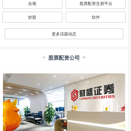
合规
股票配资交易平台
炒股
软件
更多话题动态
股票配资公司