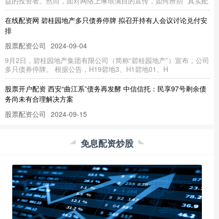
益的投资者。然而，面对网络上琳琅满目的宣传，如何辨别**真实配
在线配资网 碧桂园地产多只债券停牌 拟召开持有人会议讨论兑付安
排
股票配资公司
2024-09-04
9月2日，碧桂园地产集团有限公司（简称“碧桂园地产”）宣布，公司
多只债券停牌。 根据公告，H19碧地3、H1碧地01、H
股票开户配资 西安“曲江系”债务再发酵 中信信托：民享97号剩余债
务尚未有合理解决方案
股票配资公司
2024-09-15
近日股票开户配资，西安“曲江系”债务事件又有新进展。 界面新闻
独家获得的中信信托曲江大明宫项目（中信信托·民享97号陕西
免息配资炒股
德州股票配资指南：本地化配资策略解析
免息配资炒股
2026-07-30
在德州这片充满活力的经济热土上，股票配资作为一种杠杆投资工
具，正吸引着越来越多的本地投资者。不同于一线城市的金融生
态，德