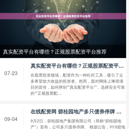
真实配资平台有哪些？正规股票配资平台推荐
真实配资平台有哪些？正规股票配资平台推荐
07-23
在股票投资领域，配资作为一种杠杆工具，吸引了众
多希望放大收益的投资者。然而，面对网络上琳琅满
目的宣传，如何辨别**真实配资平台**，选择安全可靠
的**正规股票配....
在线配资网 碧桂园地产多只债券停牌 拟召开持有人会议讨论兑付安排
09-04
9月2日，碧桂园地产集团有限公司（简称“碧桂园地
产”）宣布，公司多只债券停牌。 根据公告，H19碧地