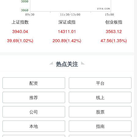
上证指数
深证成指
创业板指
3940.04
14311.01
3563.12
39.69
(1.02%)
200.89
(1.42%)
47.56
(1.35%)
热点关注
配资
平台
推荐
线上
公司
股票
本地
指南