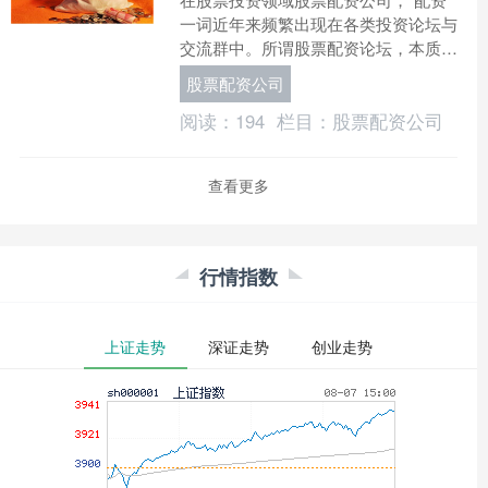
一词近年来频繁出现在各类投资论坛与
交流群中。所谓股票配资论坛，本质上
是一个聚集了配资公司、中介、投资者
股票配资公司
以及信息分享者的在线社....
阅读：
194
栏目：
股票配资公司
查看更多
行情指数
上证走势
深证走势
创业走势