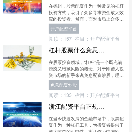
在德州，股票配资作为一种常见的杠杆
投资方式，吸引了众多寻求资金放大效
应的投资者。然而，面对市场上众多的
配资公司，如何选择一家正规、安全、
开户配资平台
可靠的平台，成为投资者面....
阅读：
157
栏目：
开户配资平台
杠杆股票什么意思？投资新手必读的风险指南
在股票投资领域，“杠杆”是一个既充满
诱惑又暗藏风险的概念。对于刚踏入投
资市场的新手来说免息配资炒股，理解
杠杆股票的含义及其潜在风险至关重
免息配资炒股
要。本文将深入解析杠杆股....
阅读：
133
栏目：
开户配资平台
浙江配资平台正规查询，安全杠杆炒股首选
在当今快速发展的金融市场中，股票配
资作为一种杠杆工具，为投资者提供了
放大收益的可能性。浙江作为中国经济