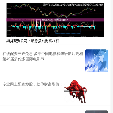
期货配资公司：助您撬动财富杠杆
在线配资开户免息 多部中国电影和华语影片亮相
第49届多伦多国际电影节
专业网上配资炒股，助你财富增值！