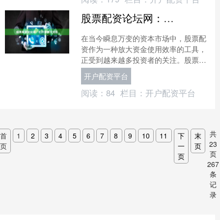
股票配资论坛网：杠杆策略交流区
在当今瞬息万变的资本市场中，股票配
资作为一种放大资金使用效率的工具，
正受到越来越多投资者的关注。股票配
资论坛网作为专注杠杆策略的交流平
开户配资平台
台，汇聚了大量实战经验丰富....
阅读：
84
栏目：
开户配资平台
共
首
1
2
3
4
5
6
7
8
9
10
11
下
末
23
页
一
页
页
页
267
条
记
录