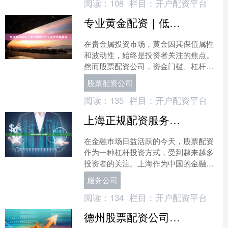
阅读：
108
栏目：
开户配资平台
专业黄金配资｜低门槛高杠杆｜安全合规首选
在贵金属投资市场，黄金因其保值属性
和波动性，始终是投资者关注的焦点。
然而股票配资公司，资金门槛、杠杆限
制以及平台安全性，常常成为普通投资
股票配资公司
者参与黄金交易的拦路虎。....
阅读：
135
栏目：
开户配资平台
上海正规配资服务公司推荐
在金融市场日益活跃的今天，股票配资
作为一种杠杆投资方式，受到越来越多
投资者的关注。上海作为中国的金融中
心，汇聚了众多配资服务公司。然而，
服务公司
市场上公司质量参差不齐，....
阅读：
134
栏目：
开户配资平台
德州股票配资公司，正规平台推荐