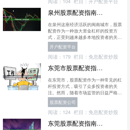
阅读：
104
栏目：
开户配资平台
泉州股票配资指南：本地配资渠道解析
在泉州这座经济活跃的闽南城市，股票
配资作为一种放大资金杠杆的投资方
式，正受到越来越多本地投资者的关
注。无论是从事传统商贸的老板，还是
开户配资平台
寻求资产增值的上班族，都可能....
阅读：
179
栏目：
免息配资炒股
东莞市股票配资指南：合规平台与操作要点
在东莞市，股票配资作为一种常见的杠
杆投资方式，吸引了众多投资者的关
注。然而，随着市场监管的日益严格，
选择合规平台并掌握操作要点显得尤为
股票配资公司
重要。本文将为您提供一份实....
阅读：
124
栏目：
免息配资炒股
东莞股票配资指南：正规平台与风控要点