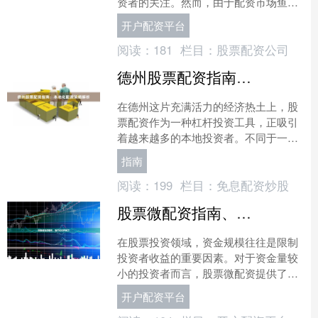
资者的关注。然而，由于配资市场鱼龙
混杂，如何选择正规平台、规避潜在风
开户配资平台
险，成为每位投资者必须掌....
阅读：
181
栏目：
股票配资公司
德州股票配资指南：本地化配资策略解析
在德州这片充满活力的经济热土上，股
票配资作为一种杠杆投资工具，正吸引
着越来越多的本地投资者。不同于一线
城市的金融生态，德州投资者在配资策
指南
略上有着独特的地域特征。....
阅读：
199
栏目：
免息配资炒股
股票微配资指南、低门槛杠杆技巧
在股票投资领域，资金规模往往是限制
投资者收益的重要因素。对于资金量较
小的投资者而言，股票微配资提供了一
种低门槛的杠杆工具，帮助他们在控制
开户配资平台
风险的前提下放大收益。本....