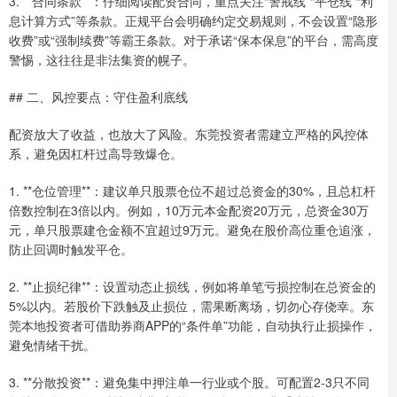
3. **合同条款**：仔细阅读配资合同，重点关注“警戒线”“平仓线”“利
息计算方式”等条款。正规平台会明确约定交易规则，不会设置“隐形
收费”或“强制续费”等霸王条款。对于承诺“保本保息”的平台，需高度
警惕，这往往是非法集资的幌子。
## 二、风控要点：守住盈利底线
配资放大了收益，也放大了风险。东莞投资者需建立严格的风控体
系，避免因杠杆过高导致爆仓。
1. **仓位管理**：建议单只股票仓位不超过总资金的30%，且总杠杆
倍数控制在3倍以内。例如，10万元本金配资20万元，总资金30万
元，单只股票建仓金额不宜超过9万元。避免在股价高位重仓追涨，
防止回调时触发平仓。
2. **止损纪律**：设置动态止损线，例如将单笔亏损控制在总资金的
5%以内。若股价下跌触及止损位，需果断离场，切勿心存侥幸。东
莞本地投资者可借助券商APP的“条件单”功能，自动执行止损操作，
避免情绪干扰。
3. **分散投资**：避免集中押注单一行业或个股。可配置2-3只不同