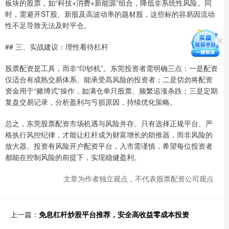
板块的股票，如“科技+消费+新能源”组合，降低非系统性风险。同
时，需避开ST股、新股及高波动率的题材股，这些标的容易因流动
性不足导致无法及时平仓。
## 三、实战建议：理性看待杠杆
股票配资是工具，而非“印钞机”。东莞投资者需明确三点：一是配资
仅适合有成熟交易体系、能承受高风险的投资者；二是切勿将配资
资金用于“赌博式”操作，如满仓单只股票、频繁追涨杀跌；三是定期
复盘交易记录，分析盈利与亏损原因，持续优化策略。
总之，东莞股票配资市场机遇与风险并存。只有选择正规平台、严
格执行风控纪律，才能让杠杆成为财富增长的助推器，而非风险的
放大器。投资有风险开户配资平台，入市需谨慎，希望每位投资者
都能在控制风险的前提下，实现稳健盈利。
文章为作者独立观点，不代表股票配资公司观点
上一篇：
免息杠杆炒股平台推荐，安全高收益零成本投资