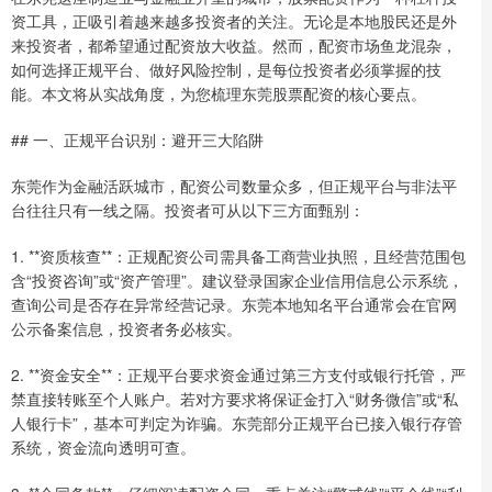
资工具，正吸引着越来越多投资者的关注。无论是本地股民还是外
来投资者，都希望通过配资放大收益。然而，配资市场鱼龙混杂，
如何选择正规平台、做好风险控制，是每位投资者必须掌握的技
能。本文将从实战角度，为您梳理东莞股票配资的核心要点。
## 一、正规平台识别：避开三大陷阱
东莞作为金融活跃城市，配资公司数量众多，但正规平台与非法平
台往往只有一线之隔。投资者可从以下三方面甄别：
1. **资质核查**：正规配资公司需具备工商营业执照，且经营范围包
含“投资咨询”或“资产管理”。建议登录国家企业信用信息公示系统，
查询公司是否存在异常经营记录。东莞本地知名平台通常会在官网
公示备案信息，投资者务必核实。
2. **资金安全**：正规平台要求资金通过第三方支付或银行托管，严
禁直接转账至个人账户。若对方要求将保证金打入“财务微信”或“私
人银行卡”，基本可判定为诈骗。东莞部分正规平台已接入银行存管
系统，资金流向透明可查。