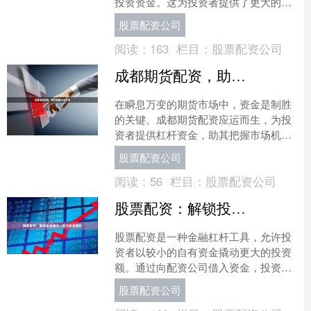
投资资金。这为投资者提供了更大的杠
杆作用，从而可以获得更高的潜在回
股票配资公司
报。 **如何使用股票配资....
阅读：
163
栏目：
股票配资公司
成都期货配资，助您把握市场机遇
在瞬息万变的期货市场中，资金是制胜
的关键。成都期货配资应运而生，为投
资者提供杠杆资金，助其把握市场机
遇，放大收益。 **杠杆效应，放大收益
股票配资公司
** 期货配资通过杠杆....
阅读：
56
栏目：
股票配资公司
股票配资：解锁投资潜力，助力财富增长
股票配资是一种金融杠杆工具，允许投
资者以较小的自有资金撬动更大的投资
额。通过向配资公司借入资金，投资者
可以放大投资收益，同时承担更高的风
股票配资公司
险。 股票配资的优势在于....