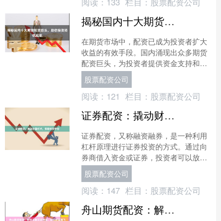
阅读：
133
栏目：
股票配资公司
揭秘国内十大期货配资巨头，助你投资扬帆起航
在期货市场中，配资已成为投资者扩大
收益的有效手段。国内涌现出众多期货
配资巨头，为投资者提供资金支持和专
业服务。 **十大期货配资巨头** 1. **永
股票配资公司
安期货**....
阅读：
121
栏目：
股票配资公司
证券配资：撬动财富杠杆，实现投资梦想
证券配资，又称融资融券，是一种利用
杠杆原理进行证券投资的方式。通过向
券商借入资金或证券，投资者可以放大
自己的投资规模，增加潜在收益。 证券
股票配资公司
配资的优势在于： * ....
阅读：
147
栏目：
股票配资公司
舟山期货配资：解锁无限交易潜能，助你财富腾飞