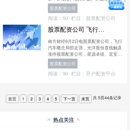
包括：1）事件：公司发布半年报，
股票配资公司
24H1营....
阅读：
50
栏目：
股票配资公司
股票配资公司 飞行汽车概念局部走强 光洋股份直线触及涨停
南方财经9月2日电股票配资公司，飞行
汽车概念局部走强，光洋股份直线触及
涨停股票配资公司，星源卓镁、宜安科
技、华安鑫创小幅上扬。....
股票配资公司
阅读：
90
栏目：
开户配资平台
共
5
页
44
条记录
首页
1
2
3
4
5
下一页
末页
热点关注