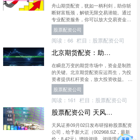
舟山期货配资，犹如一柄利剑，助你斩
断财富瓶颈，解锁无限交易潜能。通过
专业配资服务，你可以放大交易资金，
提升交易效率，从而创造更多财富机
股票配资公司
会。 **资金放大，交易无....
阅读：
66
栏目：
股票配资公司
北京期货配资：助你把握市场机遇，成就财富梦想
在瞬息万变的期货市场中，资金是制胜
的关键。北京期货配资应运而生，为投
资者提供杠杆资金，放大投资收益。 北
京期货配资平台经过严格监管，资金安
股票配资公司
全有保障。投资者只需提....
阅读：
161
栏目：
股票配资公司
股票配资公司 天风证券给予新大正增持评级，24Q2营收同增14%，多业态稳健发展
天风证券09月02日发布研报称股票配资
公司，给予新大正（002968.SZ，最新
价：8.42元）增持评级。评级理由主要