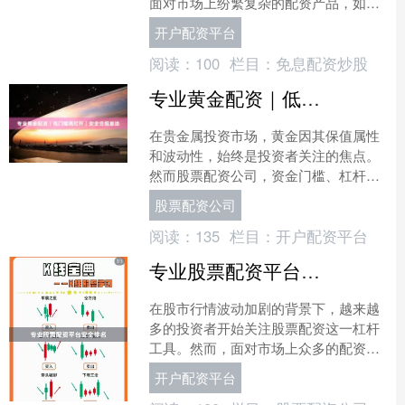
面对市场上纷繁复杂的配资产品，如何
理解配资利息的构成、辨别透明费率，
开户配资平台
并确保操作合规，是每一位....
阅读：
100
栏目：
免息配资炒股
专业黄金配资｜低门槛高杠杆｜安全合规首选
在贵金属投资市场，黄金因其保值属性
和波动性，始终是投资者关注的焦点。
然而股票配资公司，资金门槛、杠杆限
制以及平台安全性，常常成为普通投资
股票配资公司
者参与黄金交易的拦路虎。....
阅读：
135
栏目：
开户配资平台
专业股票配资平台安全排名
在股市行情波动加剧的背景下，越来越
多的投资者开始关注股票配资这一杠杆
工具。然而，面对市场上众多的配资平
台，如何判断其安全性、选择真正可靠
开户配资平台
的渠道，成为投资者最关心....