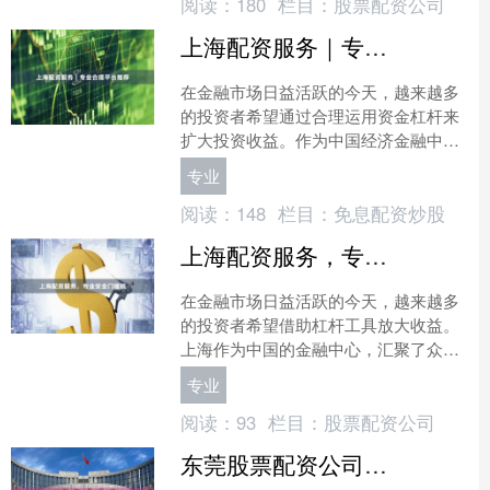
阅读：
180
栏目：
股票配资公司
上海配资服务｜专业合规平台推荐
在金融市场日益活跃的今天，越来越多
的投资者希望通过合理运用资金杠杆来
扩大投资收益。作为中国经济金融中心
的上海，配资服务市场也随之蓬勃发
专业
展。然而，面对市场上众多的....
阅读：
148
栏目：
免息配资炒股
上海配资服务，专业安全门槛低
在金融市场日益活跃的今天，越来越多
的投资者希望借助杠杆工具放大收益。
上海作为中国的金融中心，汇聚了众多
优质的配资服务机构。本文将为您详细
专业
介绍上海配资服务的核心优....
阅读：
93
栏目：
股票配资公司
东莞股票配资公司推荐| 专业配资平台