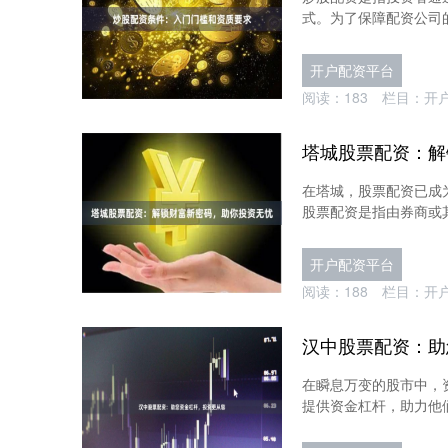
式。为了保障配资公司的
开户配资平台
阅读：
183
栏目：
开
塔城股票配资：解
在塔城，股票配资已成
股票配资是指由券商或其
开户配资平台
阅读：
188
栏目：
开
汉中股票配资：助
在瞬息万变的股市中，
提供资金杠杆，助力他们