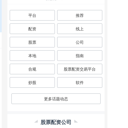
平台
推荐
配资
线上
股票
公司
本地
指南
合规
股票配资交易平台
炒股
软件
更多话题动态
股票配资公司