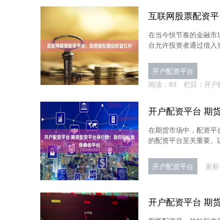
互联网股票配资平
在当今快节奏的金融市
台允许投资者通过借入资
开户配资平台
阅读：
83
栏目：
开户
在期货市场中，配资平
的配资平台至关重要。以
开户配资平台
更新：
开户配资平台 期