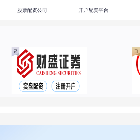
股票配资公司
开户配资平台