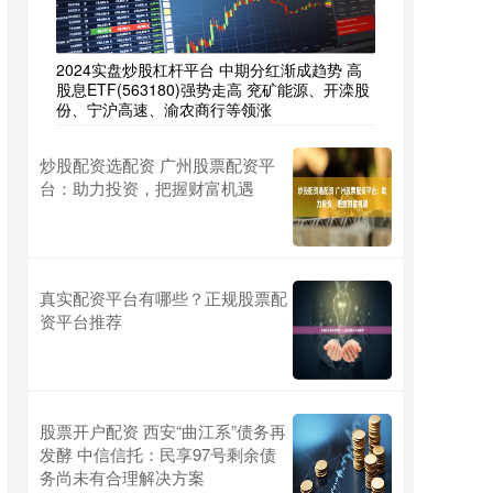
2024实盘炒股杠杆平台 中期分红渐成趋势 高
股息ETF(563180)强势走高 兖矿能源、开滦股
份、宁沪高速、渝农商行等领涨
炒股配资选配资 广州股票配资平
台：助力投资，把握财富机遇
真实配资平台有哪些？正规股票配
资平台推荐
股票开户配资 西安“曲江系”债务再
发酵 中信信托：民享97号剩余债
务尚未有合理解决方案