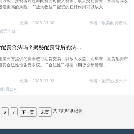
易方式，投资者通过向配资公司借入资金，放大交易资金，从而提高收
更高的风险。 **放大收益** 配资的杠杆作用可以放大....
更新：2025-03-03
作者：股票配资模式
配资平台
开户配资平台 期货配资合法吗？揭秘配资背后的法律风险
用第三方提供的资金进行期货交易，以放大收益。近年来，期货配资市
合法性也备受争议。 **合法性** 根据《期货交易管理....
更新：2025-03-03
作者：配资炒股开户
票配资公司
共
7
页
62
条记录
6
7
下一页
末页