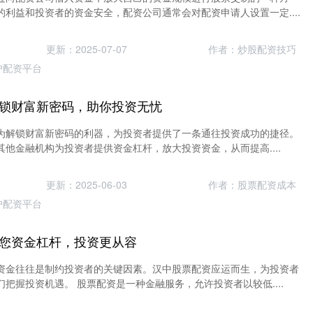
利益和投资者的资金安全，配资公司通常会对配资申请人设置一定....
更新：2025-07-07
作者：炒股配资技巧
户配资平台
锁财富新密码，助你投资无忧
为解锁财富新密码的利器，为投资者提供了一条通往投资成功的捷径。
他金融机构为投资者提供资金杠杆，放大投资资金，从而提高....
更新：2025-06-03
作者：股票配资成本
户配资平台
您资金杠杆，投资更从容
资金往往是制约投资者的关键因素。汉中股票配资应运而生，为投资者
把握投资机遇。 股票配资是一种金融服务，允许投资者以较低....