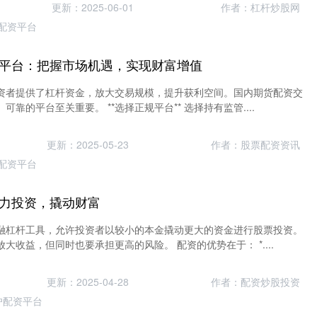
更新：2025-06-01
作者：杠杆炒股网
配资平台
平台：把握市场机遇，实现财富增值
资者提供了杠杆资金，放大交易规模，提升获利空间。国内期货配资交
靠的平台至关重要。 **选择正规平台** 选择持有监管....
更新：2025-05-23
作者：股票配资资讯
配资平台
力投资，撬动财富
融杠杆工具，允许投资者以较小的本金撬动更大的资金进行股票投资。
大收益，但同时也要承担更高的风险。 配资的优势在于： *....
更新：2025-04-28
作者：配资炒股投资
户配资平台