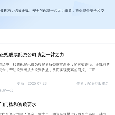
务机构，选择正规、安全的配资平台尤为重要，确保资金安全和交
正规股票配资公司助您一臂之力
市场中，股票配资已成为投资者解锁财富新高度的有效途径。正规股票
金，帮助投资者放大投资收益，从而实现更高的回报。 **正....
更新：2025-07-23
作者：配资炒股排名
配资平台
门门槛和资质要求
过向配资公司借入资金，放大自己的资金规模进行股票交易的一种方