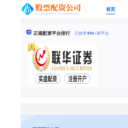
首页
正规配资平台排行
已收录
999
+家平台