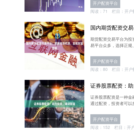
开户配资平台
阅读：
71
栏目：
开户
国内期货配资交易
期货配资交易平台为投
易平台众多，选择正规、可
开户配资平台
阅读：
80
栏目：
开户
证券股票配资：助
证券股票配资是一种金
通过配资，投资者可以放
开户配资平台
阅读：
152
栏目：
开