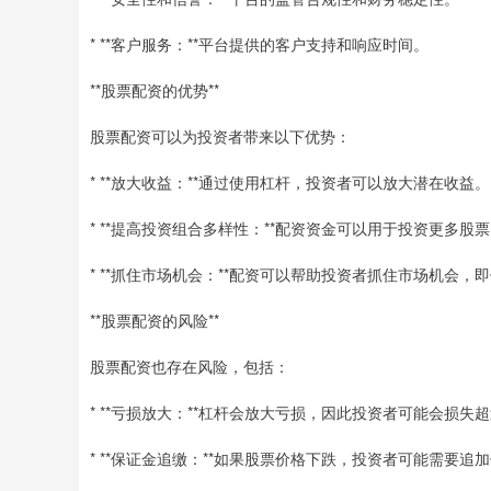
* **客户服务：**平台提供的客户支持和响应时间。
**股票配资的优势**
股票配资可以为投资者带来以下优势：
* **放大收益：**通过使用杠杆，投资者可以放大潜在收益。
* **提高投资组合多样性：**配资资金可以用于投资更多股
* **抓住市场机会：**配资可以帮助投资者抓住市场机会
**股票配资的风险**
股票配资也存在风险，包括：
* **亏损放大：**杠杆会放大亏损，因此投资者可能会损失
* **保证金追缴：**如果股票价格下跌，投资者可能需要追