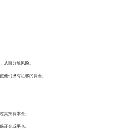
票，从而分散风险。
，即使他们没有足够的资金。
超过其投资本金。
加保证金或平仓。