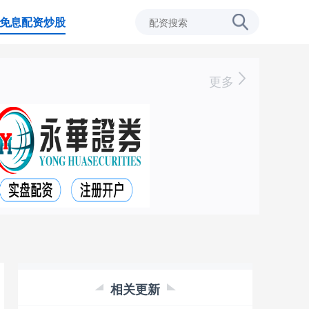
免息配资炒股
更多
相关更新