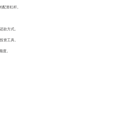
倍的配资杠杆。
。
的还款方式。
和投资工具。
资额度。