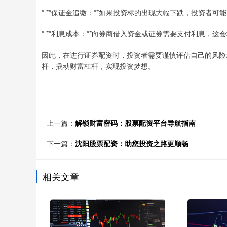
* **保证金追缴：**如果投资标的出现大幅下跌，投资者
* **利息成本：**向券商借入资金或证券需要支付利息，这
因此，在进行证券配资时，投资者需要谨慎评估自己的风险
杆，撬动财富杠杆，实现投资梦想。
上一篇：
解锁财富密码：股票配资平台导航指南
下一篇：
沈阳股票配资：助您投资之路更顺畅
相关文章