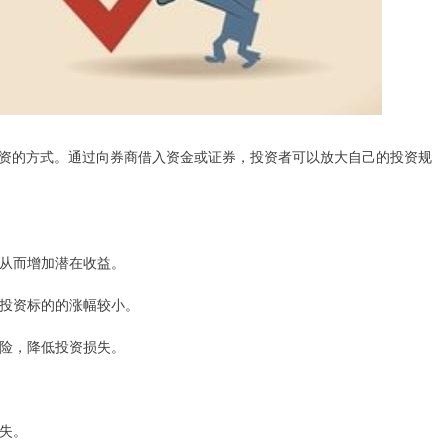
资的方式。通过向券商借入资金或证券，投资者可以放大自己的投资规
，从而增加潜在收益。
即使投资标的的涨幅较小。
风险，降低投资损失。
损失。