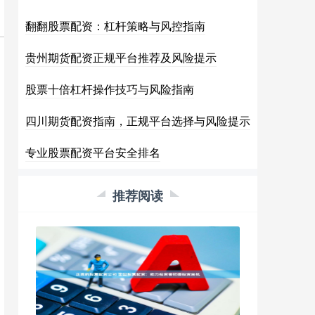
翻翻股票配资：杠杆策略与风控指南
贵州期货配资正规平台推荐及风险提示
股票十倍杠杆操作技巧与风险指南
四川期货配资指南，正规平台选择与风险提示
专业股票配资平台安全排名
推荐阅读