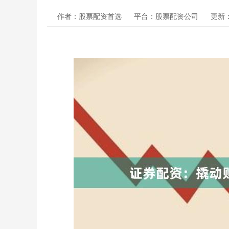
作者：股票配资首选
平台：股票配资公司
更新：2