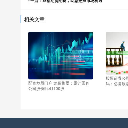
下一篇：
成都期货配资，助您把握市场机遇
相关文章
股票证券公
配资炒股门户 龙佰集团：累计回购
码：必备股
公司股份9441100股