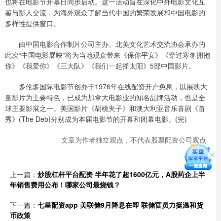
也将在电影节开幕日同步启动。这一活动旨在深化中外电影文化互
鉴与影人交流，为海外观众了解当代中国的繁荣发展和中国电影的
多样性提供窗口。
由中国电影合作制片公司主办、北美文化艺术交流协会承办的
此次“中国电影展映”将为当地观众带来《保你平安》《穿过寒冬拥抱
你》《我爱你》《三大队》《我们一起摇太阳》5部中国影片。
多伦多国际电影节创办于1976年在线配资开户免息，以展映大
量影片为主要特色，已成为加拿大电影业的知名品牌活动，也是全
球主要影展之一。美国影片《胡桃夹子》和澳大利亚音乐喜剧《首
秀》(The Deb)分别成为本届电影节的开幕和闭幕电影。(完)
文章为作者独立观点，不代表股票配资公司观点
上一篇：
炒股杠杆平台配资 半年花了超1600亿元，A股药企上半
年销售费用公布！哪家公司最烧钱？
下一篇：
七星配资app 美联储9月降息在即 联储官员力挺温和货
币政策