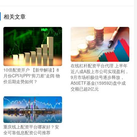
相关文章
在线杠杆配资平台代理 上半年
10倍配资开户 【新华解读】8
近八成A股上市公司实现盈利，
月份CPI与PPI“剪刀差”走阔 物
9月市场积极信号逐步释放，
价后期走势如何？
A50ETF基金(159592)盘中成
交额已超2亿元
重庆线上配资平台哪家好？安
全可靠低息配资公司推荐