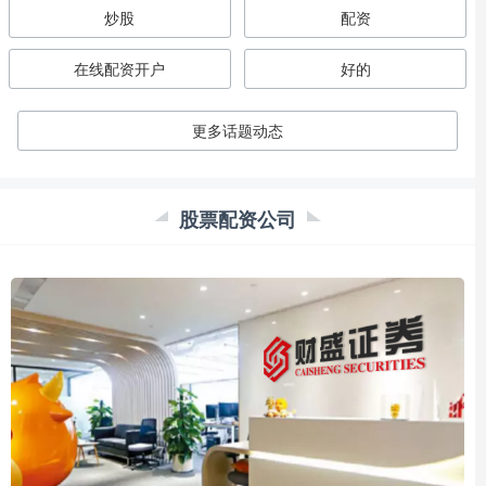
炒股
配资
在线配资开户
好的
更多话题动态
股票配资公司