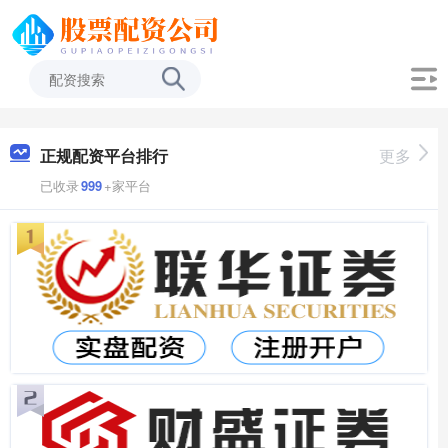
正规配资平台排行
更多
已收录
999
+家平台