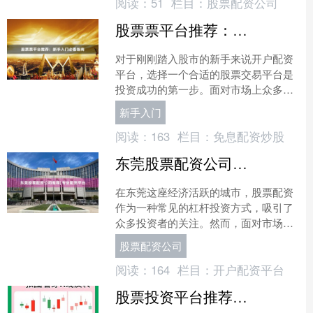
阅读：
51
栏目：
股票配资公司
股票票平台推荐：新手入门必看指南
对于刚刚踏入股市的新手来说开户配资
平台，选择一个合适的股票交易平台是
投资成功的第一步。面对市场上众多的
券商平台，如何挑选出最适合自己的平
新手入门
台，往往让人感到困惑。本....
阅读：
163
栏目：
免息配资炒股
东莞股票配资公司推荐| 专业配资平台
在东莞这座经济活跃的城市，股票配资
作为一种常见的杠杆投资方式，吸引了
众多投资者的关注。然而，面对市场上
琳琅满目的配资公司股票配资公司，如
股票配资公司
何选择一家专业、安全、合....
阅读：
164
栏目：
开户配资平台
股票投资平台推荐：费率开户指南