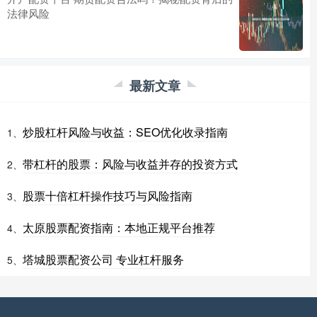
法律风险
最新文章
炒股杠杆风险与收益：SEO优化收录指南
1、
带杠杆的股票：风险与收益并存的投资方式
2、
股票十倍杠杆操作技巧与风险指南
3、
太原股票配资指南：本地正规平台推荐
4、
塔城股票配资公司 专业杠杆服务
5、