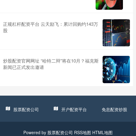
正规杠杆配资平台 云天励飞：累计回购约143万
股
炒股配资官网网址 “哈特二辩”将在10月？福克斯
新闻已正式发出邀请
股票配资公司
开户配资平台
免息配资炒股
Powered by
股票配资公司
RSS地图
HTML地图