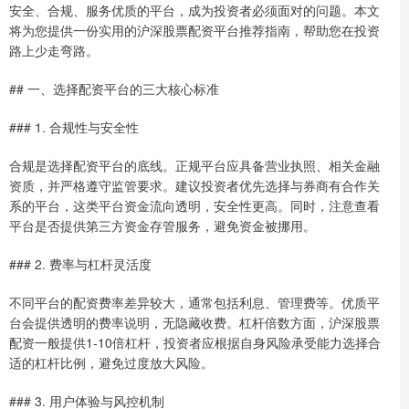
安全、合规、服务优质的平台，成为投资者必须面对的问题。本文
将为您提供一份实用的沪深股票配资平台推荐指南，帮助您在投资
路上少走弯路。
## 一、选择配资平台的三大核心标准
### 1. 合规性与安全性
合规是选择配资平台的底线。正规平台应具备营业执照、相关金融
资质，并严格遵守监管要求。建议投资者优先选择与券商有合作关
系的平台，这类平台资金流向透明，安全性更高。同时，注意查看
平台是否提供第三方资金存管服务，避免资金被挪用。
### 2. 费率与杠杆灵活度
不同平台的配资费率差异较大，通常包括利息、管理费等。优质平
台会提供透明的费率说明，无隐藏收费。杠杆倍数方面，沪深股票
配资一般提供1-10倍杠杆，投资者应根据自身风险承受能力选择合
适的杠杆比例，避免过度放大风险。
### 3. 用户体验与风控机制