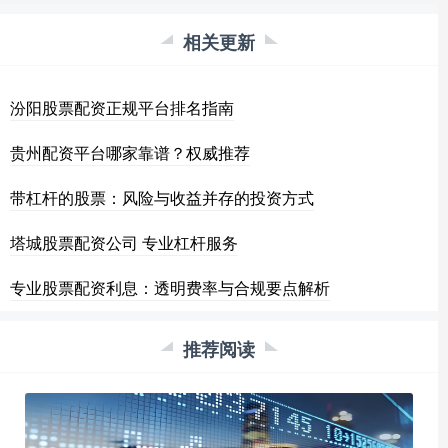
相关更新
汾阳股票配资正规平台排名指南
贵州配资平台哪家靠谱？权威推荐
带杠杆的股票：风险与收益并存的投资方式
塔城股票配资公司 专业杠杆服务
专业股票配资利息：透明费率与合规要点解析
推荐阅读