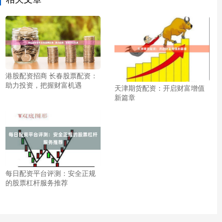
港股配资招商 长春股票配资：
助力投资，把握财富机遇
天津期货配资：开启财富增值
新篇章
每日配资平台评测：安全正规
的股票杠杆服务推荐