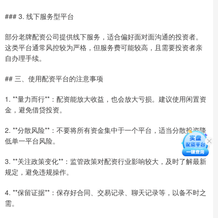
### 3. 线下服务型平台
部分老牌配资公司提供线下服务，适合偏好面对面沟通的投资者。
这类平台通常风控较为严格，但服务费可能较高，且需要投资者亲
自办理手续。
## 三、使用配资平台的注意事项
1. **量力而行**：配资能放大收益，也会放大亏损。建议使用闲置资
金，避免借贷投资。
2. **分散风险**：不要将所有资金集中于一个平台，适当分散投资降
低单一平台风险。
3. **关注政策变化**：监管政策对配资行业影响较大，及时了解最新
规定，避免违规操作。
4. **保留证据**：保存好合同、交易记录、聊天记录等，以备不时之
需。