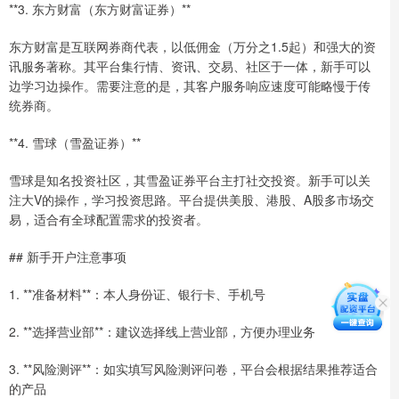
**3. 东方财富（东方财富证券）**
东方财富是互联网券商代表，以低佣金（万分之1.5起）和强大的资
讯服务著称。其平台集行情、资讯、交易、社区于一体，新手可以
边学习边操作。需要注意的是，其客户服务响应速度可能略慢于传
统券商。
**4. 雪球（雪盈证券）**
雪球是知名投资社区，其雪盈证券平台主打社交投资。新手可以关
注大V的操作，学习投资思路。平台提供美股、港股、A股多市场交
易，适合有全球配置需求的投资者。
## 新手开户注意事项
1. **准备材料**：本人身份证、银行卡、手机号
2. **选择营业部**：建议选择线上营业部，方便办理业务
3. **风险测评**：如实填写风险测评问卷，平台会根据结果推荐适合
的产品