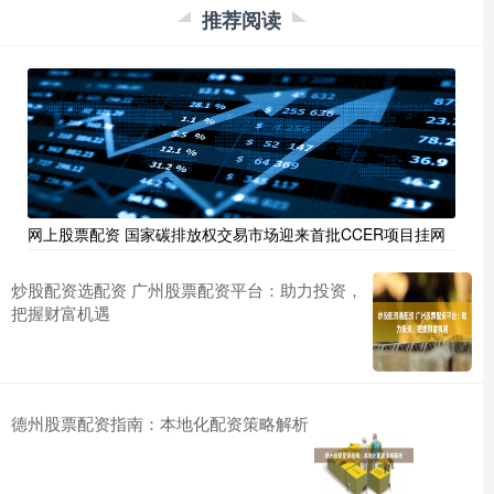
推荐阅读
网上股票配资 国家碳排放权交易市场迎来首批CCER项目挂网
炒股配资选配资 广州股票配资平台：助力投资，
把握财富机遇
德州股票配资指南：本地化配资策略解析