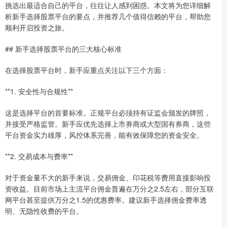
挑选出最适合自己的平台，往往让人感到困惑。本文将为您详细解
析新手选择股票平台的要点，并推荐几个值得信赖的平台，帮助您
顺利开启投资之旅。
## 新手选择股票平台的三大核心标准
在选择股票平台时，新手应重点关注以下三个方面：
**1. 安全性与合规性**
这是选择平台的首要标准。正规平台必须持有证监会颁发的牌照，
并接受严格监管。新手应优先选择上市券商或大型国有券商，这些
平台资金实力雄厚，风控体系完善，能有效保障您的资金安全。
**2. 交易成本与费率**
对于资金量不大的新手来说，交易佣金、印花税等费用直接影响投
资收益。目前市场上主流平台佣金普遍在万分之2.5左右，部分互联
网平台甚至提供万分之1.5的优惠费率。建议新手选择佣金费率透
明、无隐性收费的平台。