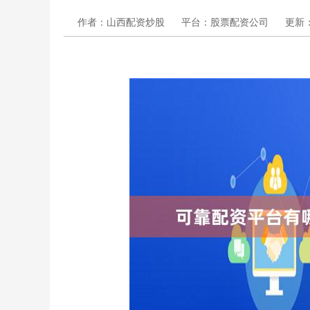
作者：山西配资炒股
平台：股票配资公司
更新：2