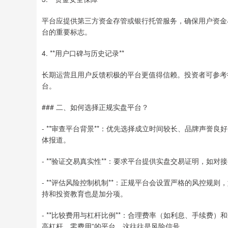
平台应提供第三方资金存管或银行托管服务，确保用户资金
台的重要标志。
4. **用户口碑与历史记录**
长期运营且用户反馈积极的平台更值得信赖。投资者可参考
台。
### 二、如何选择正规实盘平台？
- **审查平台背景**：优先选择成立时间较长、品牌声
体报道。
- **验证交易真实性**：要求平台提供实盘交易证明，
- **评估风险控制机制**：正规平台会设置严格的风控
持和投资教育也是加分项。
- **比较费用与杠杆比例**：合理费率（如利息、手续费
高杠杆、零费用”的平台，这往往是风险信号。