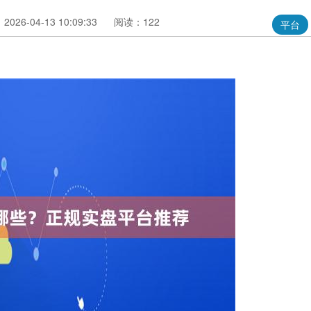
026-04-13 10:09:33
阅读：122
平台