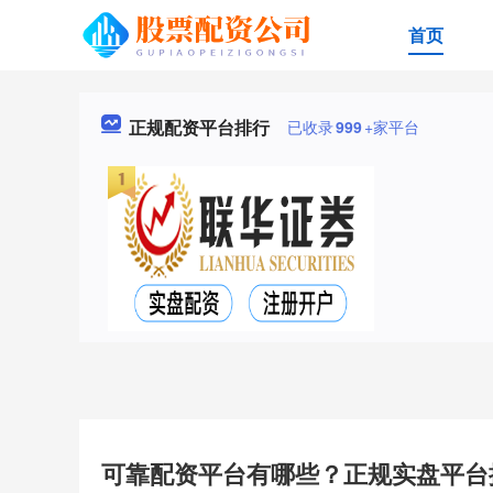
首页
正规配资平台排行
已收录
999
+家平台
可靠配资平台有哪些？正规实盘平台