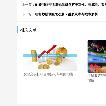
上一篇：
配资网站排名随机生成含有中立性、权威性、客
下一篇：
杠杆炒股利息怎么算？融资利率与成本解析
相关文章
股票交易杠杆使用技巧与风险指南
塔城股票配
增值