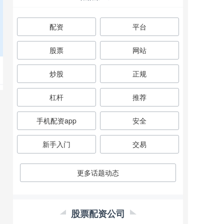
配资
平台
股票
网站
炒股
正规
杠杆
推荐
手机配资app
安全
新手入门
交易
更多话题动态
股票配资公司