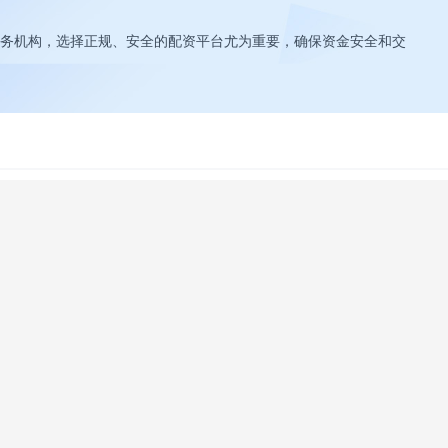
务机构，选择正规、安全的配资平台尤为重要，确保资金安全和交