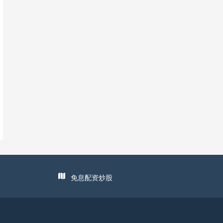
免息配资炒股