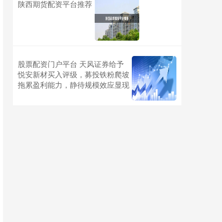
陕西期货配资平台推荐
股票配资门户平台 天风证券给予
悦安新材买入评级，募投铁粉爬坡
拖累盈利能力，静待规模效应显现