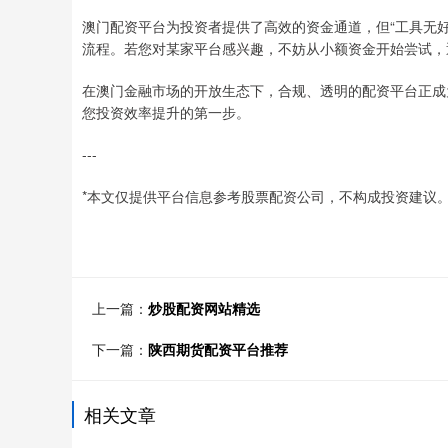
澳门配资平台为投资者提供了高效的资金通道，但“工具无
流程。若您对某家平台感兴趣，不妨从小额资金开始尝试，
在澳门金融市场的开放生态下，合规、透明的配资平台正成
您投资效率提升的第一步。
---
*本文仅提供平台信息参考股票配资公司，不构成投资建议。
上一篇：
炒股配资网站精选
下一篇：
陕西期货配资平台推荐
相关文章