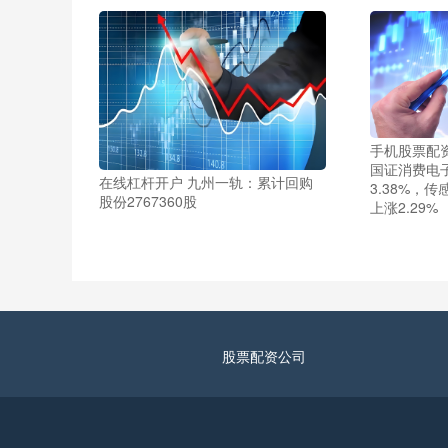
手机股票配资
国证消费电子主
在线杠杆开户 九州一轨：累计回购
3.38%，
股份2767360股
上涨2.29%
股票配资公司