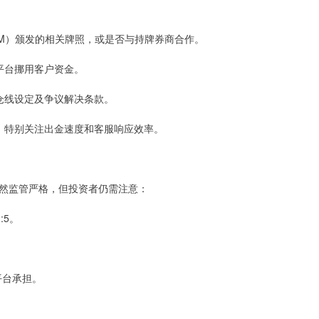
MCM）颁发的相关牌照，或是否与持牌券商合作。
免平台挪用客户资金。
平仓线设定及争议解决条款。
口碑，特别关注出金速度和客服响应效率。
然监管严格，但投资者仍需注意：
:5。
平台承担。