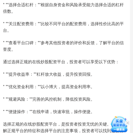
* **选择合适杠杆：**根据自身资金和风险承受能力选择合适的杠杆
倍数。
* **关注配资费用：**比较不同平台的配资费用，选择性价比高的平
台。
* **查看平台口碑：**参考其他投资者的评价和反馈，了解平台的信
誉度。
通过选择正规的在线炒股配资平台，投资者可以享受以下优势：
* **提升收益率：**杠杆放大收益，提升投资回报。
* **优化资金利用：**以小博大，提高资金利用率。
* **规避风险：**完善的风控机制，降低投资风险。
* **便捷操作：**在线申请，快速审批，操作便捷。
选择正规的在线炒股配资平台，是投资者投资无忧的关键。通过了
解正规平台的特征和选择平台的注意事项，投资者可以找到适合自