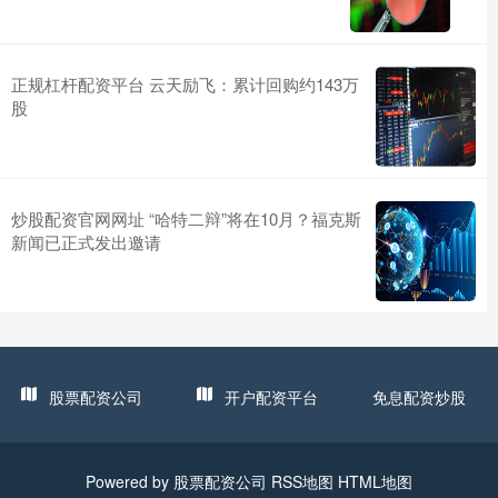
正规杠杆配资平台 云天励飞：累计回购约143万
股
炒股配资官网网址 “哈特二辩”将在10月？福克斯
新闻已正式发出邀请
股票配资公司
开户配资平台
免息配资炒股
Powered by
股票配资公司
RSS地图
HTML地图