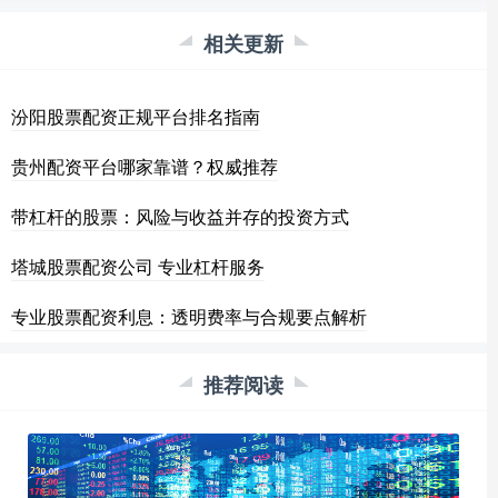
相关更新
汾阳股票配资正规平台排名指南
贵州配资平台哪家靠谱？权威推荐
带杠杆的股票：风险与收益并存的投资方式
塔城股票配资公司 专业杠杆服务
专业股票配资利息：透明费率与合规要点解析
推荐阅读