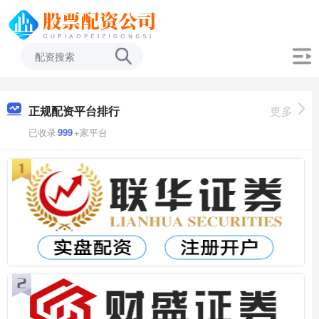
正规配资平台排行
更多
已收录
999
+家平台