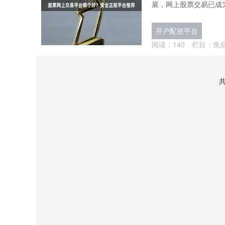
展，网上股票交易已成为
开户配资平台
阅读：
140
栏目：
免
共