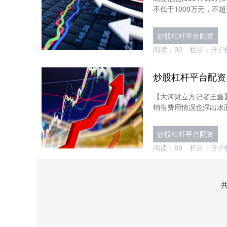
不低于1000万元，不超过
炒股杠杆平台配资
阅读：
92
栏目：
开户
【大河财立方记者王鑫
销售费用情况也浮出水面
炒股杠杆平台配资
阅读：
89
栏目：
开户
共