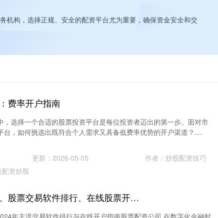
务机构，选择正规、安全的配资平台尤为重要，确保资金安全和交
：费率开户指南
中，选择一个合适的股票投资平台是每位投资者迈出的第一步。面对市
台，如何挑选出既符合个人需求又具备低费率优势的开户渠道？....
更新：2026-05-05
作者：炒股配资技巧
息配资炒股
股票投资平台推荐、股票交易软件排行、在线股票开户平台、股票投资平台评测
2024年主流交易软件排行与在线开户指南股票配资公司 在数字化金融时