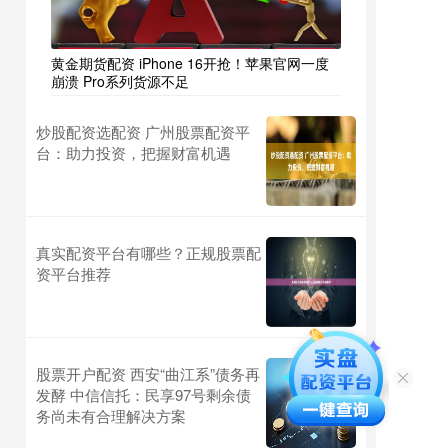
黄金期货配资 iPhone 16开抢！苹果官网一度
崩溃 Pro系列货源不足
炒股配资选配资 广州股票配资平
台：助力投资，把握财富机遇
真实配资平台有哪些？正规股票配
资平台推荐
股票开户配资 西安“曲江系”债务再
发酵 中信信托：民享97号剩余债
务尚未有合理解决方案