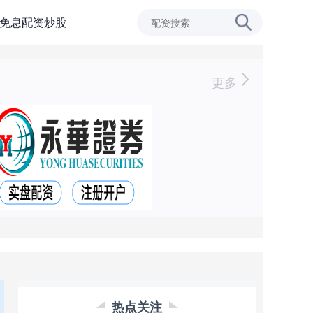
免息配资炒股
更多
热点关注