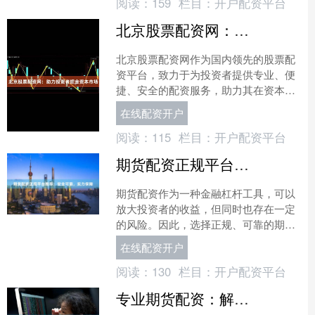
阅读：
159
栏目：
开户配资平台
北京股票配资网：助力投资者掘金资本市场
北京股票配资网作为国内领先的股票配
资平台，致力于为投资者提供专业、便
捷、安全的配资服务，助力其在资本市
场掘金。 **专业团队，安全保障** 北京
在线配资开户
股票配资网拥有经....
阅读：
115
栏目：
开户配资平台
期货配资正规平台推荐：安全可靠，实力保障
期货配资作为一种金融杠杆工具，可以
放大投资者的收益，但同时也存在一定
的风险。因此，选择正规、可靠的期货
配资平台至关重要。 **推荐正规期货配
在线配资开户
资平台：** **1....
阅读：
130
栏目：
开户配资平台
专业期货配资：解锁投资潜力，提升收益率