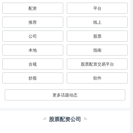
配资
平台
推荐
线上
公司
股票
本地
指南
合规
股票配资交易平台
炒股
软件
更多话题动态
股票配资公司