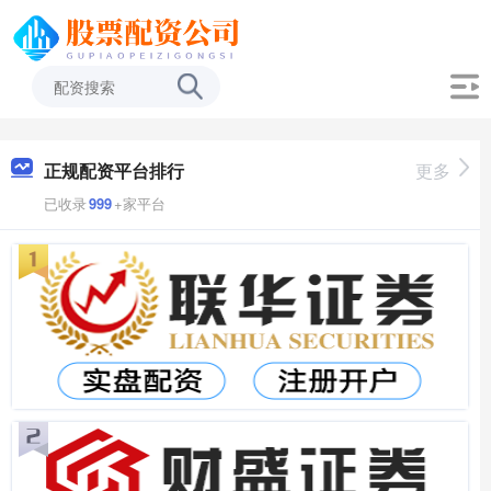
正规配资平台排行
更多
已收录
999
+家平台