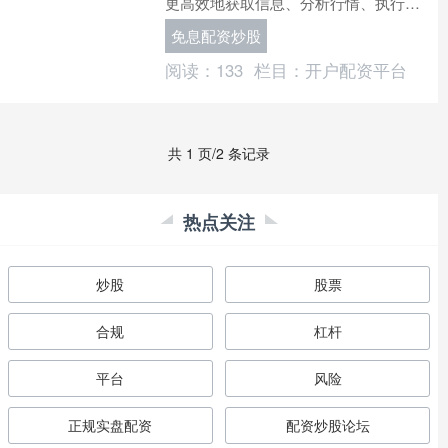
更高效地获取信息、分析行情、执行交
易。面对市场上琳琅满目的炒股工具，
免息配资炒股
不少新手甚至老股民都容易....
阅读：
133
栏目：
开户配资平台
共 1 页/2 条记录
热点关注
炒股
股票
合规
杠杆
平台
风险
正规实盘配资
配资炒股论坛