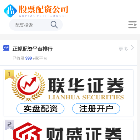
正规配资平台排行
更多
已收录
999
+家平台