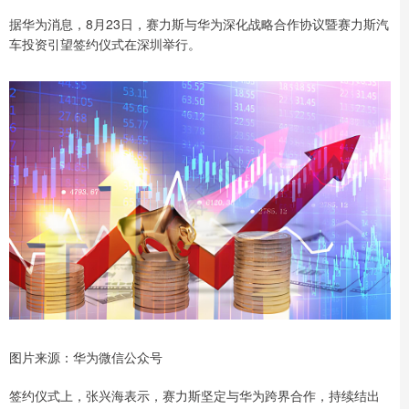
据华为消息，8月23日，赛力斯与华为深化战略合作协议暨赛力斯汽
车投资引望签约仪式在深圳举行。
图片来源：华为微信公众号
签约仪式上，张兴海表示，赛力斯坚定与华为跨界合作，持续结出