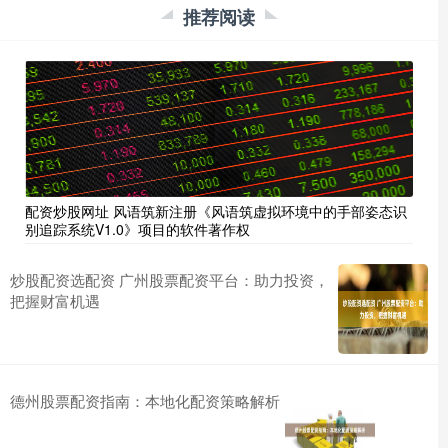
推荐阅读
配资炒股网址 风语筑新注册《风语筑虚拟环境中的手部姿态识
别追踪系统V1.0》项目的软件著作权
炒股配资选配资 广州股票配资平台：助力投资，
把握财富机遇
德州股票配资指南：本地化配资策略解析