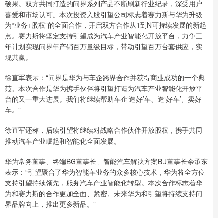
硕果。双方共同打造的问界系列产品不断刷新行业纪录，深受用户
喜爱和市场认可。本次投资入股引望公司标志着赛力斯与华为升级
为“业务+股权”的全面合作，开启双方合作从1到N可持续发展的新起
点。赛力斯将坚定支持引望成为汽车产业智能化开放平台，力争三
年计划实现问界年产销百万量级目标，带动引望百万台套供应，实
现共赢。
徐直军表示：“问界是华为与车企跨界合作并获得商业成功的一个典
范。本次合作是华为携手伙伴将引望打造为汽车产业智能化开放平
台的又一重大进展。我们将继续帮助车企‘造好’车、造‘好车’、卖好
车。”
徐直军还称，后续引望将继续对战略合作伙伴开放股权，携手共同
推动汽车产业崛起和智能化全面发展。
华为常务董事、终端BG董事长、智能汽车解决方案BU董事长余承东
表示：“引望聚合了华为智能车业务的众多核心技术，华为将全方位
支持引望持续领先，服务汽车产业智能化转型。本次合作标志着华
为和赛力斯的合作更加全面、紧密。未来华为和引望将持续支持问
界品牌向上，推出更多新品。”