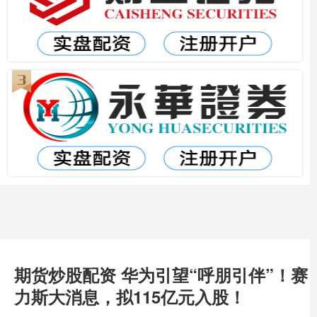
期货炒股配资 华为引望“呼朋引伴”！赛
力斯大消息，拟115亿元入股！