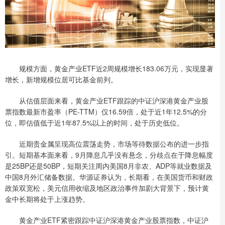
规模方面，黄金产业ETF近2周规模增长183.06万元，实现显著
增长，新增规模位居可比基金前列。
从估值层面来看，黄金产业ETF跟踪的中证沪深港黄金产业股
票指数最新市盈率（PE-TTM）仅16.59倍，处于近1年12.5%的分
位，即估值低于近1年87.5%以上的时间，处于历史低位。
近期贵金属呈现高位震荡走势，市场等待数据公布的进一步指
引。短期基本面来看，9月降息几乎没有悬念，分歧点在于降息幅度
是25BP还是50BP，短期关注周内美国8月非农、ADP等就业数据及
中国8月外汇储备数据。华源证券认为，长期看，在美国货币和财政
政策双宽松，美元信用收缩及地区政治事件加剧大背景下，预计黄
金中长期将处于上涨趋势。
黄金产业ETF紧密跟踪中证沪深港黄金产业股票指数，中证沪