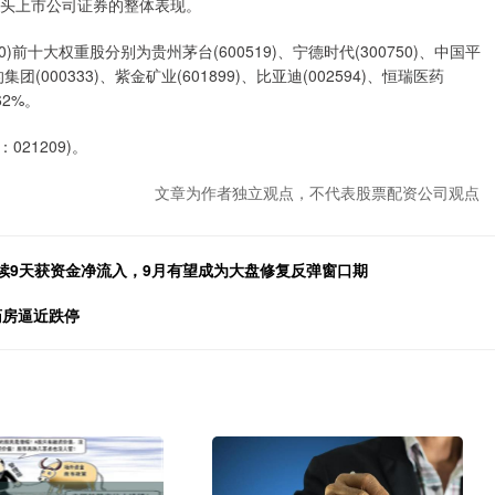
龙头上市公司证券的整体表现。
)前十大权重股分别为贵州茅台(600519)、宁德时代(300750)、中国平
的集团(000333)、紫金矿业(601899)、比亚迪(002594)、恒瑞医药
62%。
021209)。
文章为作者独立观点，不代表股票配资公司观点
0)连续9天获资金净流入，9月有望成为大盘修复反弹窗口期
药房逼近跌停