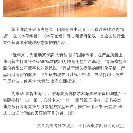
茶卡湖盐开采历史悠久，因颜色白中泛青，一直以来被称为“青
盐”，在《本草纲目》《本草图经》等古籍皆有记载，是全国盐行业
首个获得国家地理标志保护的产品。
“近年来，为推动茶卡牌‘大青盐’进军国际市场，在产品质量上，
我们着力打造符合GMP标准的30万吨食用盐生产基地。”青海省盐业
股份有限公司董事长刘朝昆说，“得益于海关提供的便利化举措，产
品出口所需的健康、卫生证书现在可以线上申请、自助打印，免去
千里奔波，使茶卡‘大青盐’出海全面提速。”
为推动“青货出海”，西宁海关所属格尔木海关根据食用湖盐产业
实际推行“一业一策”，安排专人“一对一”指导报关报检、证书签发、
通关放行等海关业务股票配资实盘开户，推广应用证书“云签发”模
式，出证时间由3天压缩至几分钟。(完)
文章为作者独立观点，不代表股票配资公司观点