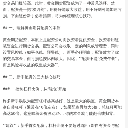
货交易门槛较高。此时，黄金期货配资成为了一种常见选择。然
而，配资是一把“双刃剑”，用得好能放大收益，用不好则可能加速亏
损。下面这份新手必看指南，将为你梳理核心技巧。
## 一、理解黄金期货配资的本质
黄金期货配资，本质上是配资公司向投资者提供资金，投资者用这
笔资金进行期货交易。配资公司会收取一定的利息或管理费，同时
设置风控线（如平仓线、预警线）。新手必须明白：配资放大了你
的交易本金，但亏损也按比例放大。因此，**配资不是“免费午餐”，
而是风险与收益的双重放大器**。
## 二、新手配资的三大核心技巧
### 1. 控制杠杆比例，从“轻仓”开始
许多新手误以为配资杠杆越高越好，这是最大的误区。黄金期货本
身自带杠杆（通常在10倍左右），如果配资再放大5倍，总杠杆可能
高达50倍。这意味着金价波动2%，你的本金就可能翻倍或归零。
**建议**：新手首次配资，杠杆比例不要超过2倍（即自有资金与配