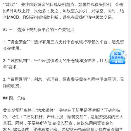
**建议**：关注国际黄金的日线级别趋势。如果均线多头排列、金价
沿5日均线上行，只做多；反之，均线空头排列，只做空。同时，结
合MACD、RSI等指标辅助判断，避免在震荡行情中频繁交易。
## 三、选择正规配资平台的三个关键点
1. **资金安全**：选择有第三方支付平台或银行存管的平台，避免资
金被挪用。
2. **风控机制**：平台应提供透明的平仓线和预警线，且无强制“刷
单”要求。
3. **费用透明**：利息、管理费、隔夜费等需在合同中明确写明，无
隐藏收费。
## 四、总结
黄金期货配资并非“洪水猛兽”，关键在于新手是否掌握了正确的技
巧。记住：**控制杠杆、严格止损、顺势交易**，是配资交易的三大
基石。同时，不要将所有资金投入配资，建议先用闲置资金的
20%-30%尝试，逐步积累经验。希望这份指南能帮助你在黄金期货