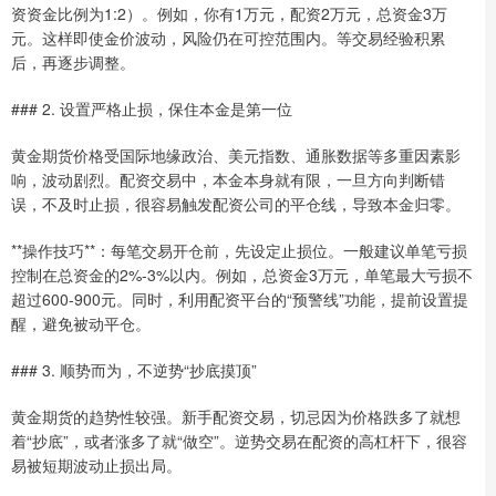
资资金比例为1:2）。例如，你有1万元，配资2万元，总资金3万
元。这样即使金价波动，风险仍在可控范围内。等交易经验积累
后，再逐步调整。
### 2. 设置严格止损，保住本金是第一位
黄金期货价格受国际地缘政治、美元指数、通胀数据等多重因素影
响，波动剧烈。配资交易中，本金本身就有限，一旦方向判断错
误，不及时止损，很容易触发配资公司的平仓线，导致本金归零。
**操作技巧**：每笔交易开仓前，先设定止损位。一般建议单笔亏损
控制在总资金的2%-3%以内。例如，总资金3万元，单笔最大亏损不
超过600-900元。同时，利用配资平台的“预警线”功能，提前设置提
醒，避免被动平仓。
### 3. 顺势而为，不逆势“抄底摸顶”
黄金期货的趋势性较强。新手配资交易，切忌因为价格跌多了就想
着“抄底”，或者涨多了就“做空”。逆势交易在配资的高杠杆下，很容
易被短期波动止损出局。