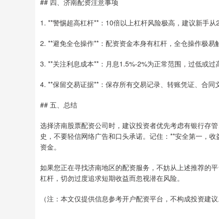
## 四、济南配资注意事项
1. **警惕超高杠杆**：10倍以上杠杆风险极高，建议新手从2
2. **避免全仓操作**：配资资金本身有杠杆，全仓操作极易
3. **关注利息成本**：月息1.5%-2%为正常范围，过低或
4. **保留交易证据**：保存所有交易记录、转账凭证、合同
## 五、总结
选择济南股票配资公司时，建议投资者优先考虑有银行存管
史，不要轻信网络广告和口头承诺。记住：**安全第一，收
资金。
如果您正在寻找济南地区的配资服务，不妨从上述推荐的平
杠杆，切勿过度追求短期收益而忽视潜在风险。
（注：本文仅提供信息参考开户配资平台，不构成投资建议