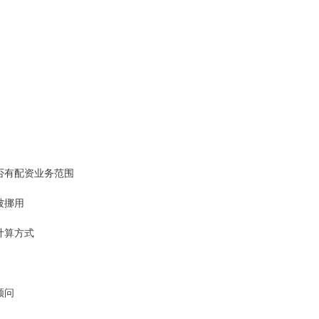
是否有配资业务范围
被挪用
计算方式
顾问