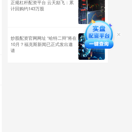
正规杠杆配资平台 云天励飞：累
计回购约143万股
炒股配资官网网址 “哈特二辩”将在
10月？福克斯新闻已正式发出邀
请