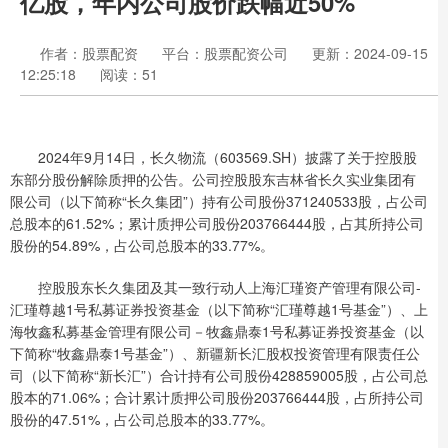
亿股，年内公司股价跌幅近50%
作者：股票配资
平台：股票配资公司
更新：2024-09-15
12:25:18
阅读：51
2024年9月14日，长久物流（603569.SH）披露了关于控股股
东部分股份解除质押的公告。公司控股股东吉林省长久实业集团有
限公司（以下简称“长久集团”）持有公司股份371240533股，占公司
总股本的61.52%；累计质押公司股份203766444股，占其所持公司
股份的54.89%，占公司总股本的33.77%。
控股股东长久集团及其一致行动人上海汇瑾资产管理有限公司-
汇瑾尊越1号私募证券投资基金（以下简称“汇瑾尊越1号基金”）、上
海牧鑫私募基金管理有限公司－牧鑫鼎泰1号私募证券投资基金（以
下简称“牧鑫鼎泰1号基金”）、新疆新长汇股权投资管理有限责任公
司（以下简称“新长汇”）合计持有公司股份428859005股，占公司总
股本的71.06%；合计累计质押公司股份203766444股，占所持公司
股份的47.51%，占公司总股本的33.77%。