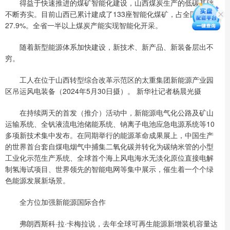
得益于快速推进的煤矿智能化建设，山西煤炭生产的低碳基础
不断夯实。目前山西已累计建成了133座智能化煤矿，占全国的
27.9%。全省一半以上煤炭产能实现智能化开采。
随着新型能源体系加快建设，新技术、新产品、新装备层出不
穷。
工人在位于山西转型综合改革示范区的太重集团新能源产业园
区吊运风电装备（2024年5月30日摄）。 新华社记者杨晨光摄
在持续两天的首发（推介）活动中，新能源电气化公路及矿山
运输系统、全钒液流电池储能系统、钠离子电池应急电源系统等10
多项新技术集中发布。在同期举行的能源革命成果展上，中国生产
的世界首台套自煤电烟气中捕集二氧化碳并转化为碳纳米管的小型
工业化示范生产系统、全球首个海上风电海水无淡化原位直接电解
制氢海试项目、世界领先的智能电网等集中展示，催生着一个个绿
色能源发展新场景。
全方位加强新能源国际合作
弗朗西斯科·拉·卡梅拉说，去年全球可再生能源新增装机容量达