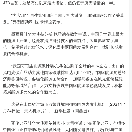
473吉瓦，这是有史以来最大增幅，但仍低于所需增量的一半。
“为实现‘可再生能源3倍’目标，扩大融资、加深国际合作至关重
要。”弗朗西斯科·拉·卡梅拉表示。
墨西哥驻华大使赫苏斯·施雅德在致辞中说，中国是世界上最大
的能源生产国，也处在清洁能源技术的最前沿，为世界树立了典
范，希望通过此次论坛，深化墨中两国的发展和合作，找到长期发
展的合作机会。
“我国可再生能源累计装机规模占到了全球的40%左右，出口的
风电光伏产品助力其他国家碳减排量达到8.1亿吨。”国家能源局总经
济师鲁俊岭说，要强化能源国际合作，加强与各国在风光氢储智慧
能源等领域的合作，大力支持发展中国家能源绿色低碳发展，积极
拓展能源多元化的合作新局面。
这是在山西省运城市万荣县境内拍摄的风力发电机组（2024年1
月24日摄，无人机照片）。 新华社发（闫鑫摄）
哥伦比亚驻华大使塞尔希奥·卡夫雷拉说：“在哥伦比亚，有很多
中国企业正在帮助我们建设风能、太阳能发电设施。我们对与中国