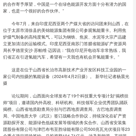
的合作寄予厚望，中国是一个在绿色能源开发方面十分有潜力的国
家，也是一个很好的合作伙伴。”
今年7月，来自印度尼西亚两个产煤大省的访问团来到山西，在
位于太原市清徐县的美锦能源集团有限公司参观氢能重卡。利用焦
炉煤气制备的高纯度氢气，可以为钢铁、焦炭、水泥等大宗产品建
立更加清洁的运输模式。印度尼西亚南苏门答腊省能源矿产资源局
局长亨德里安沙·苏帕维·迈因说：“我在印尼开电动车非常熟练，我
们省正在引进氢能汽车，希望有一天我也有机会开氢能重卡。”
这是在位于山西省长治市高新技术产业开发区科技工业园的一
家公司内拍摄的氢能设备（2024年4月2日摄）。 新华社记者杨晨光
摄
论坛期间，山西面向全球发布了19个科技重大专项计划“揭榜挂
帅”项目，邀请国内外高校、科研机构、科技领军企业优秀团队踊跃
揭榜。山西省地质勘查局分别与巴西地质调查局、古巴地质调查
局、中国地质大学（武汉）签订战略合作协议，持续深化在矿产资
源勘探开发、能源绿色低碳发展等领域的务实合作。山西省安装集
团股份有限公司与津巴布韦至胜绿能有限公司500兆瓦光伏项目等23
个重点项目现场签约，总投资额194.71亿元，涉及新能源、高端装