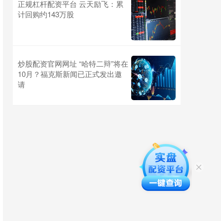
正规杠杆配资平台 云天励飞：累
计回购约143万股
炒股配资官网网址 “哈特二辩”将在
10月？福克斯新闻已正式发出邀
请