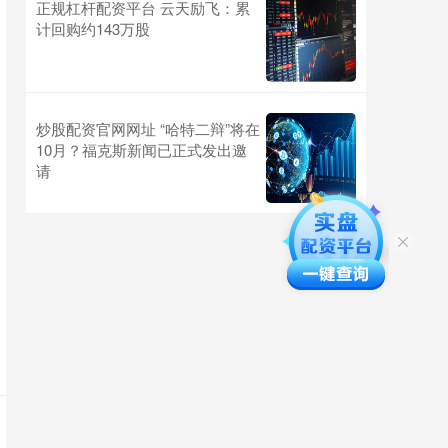
正规杠杆配资平台 云天励飞：累
计回购约143万股
炒股配资官网网址 “哈特二辩”将在
10月？福克斯新闻已正式发出邀
请