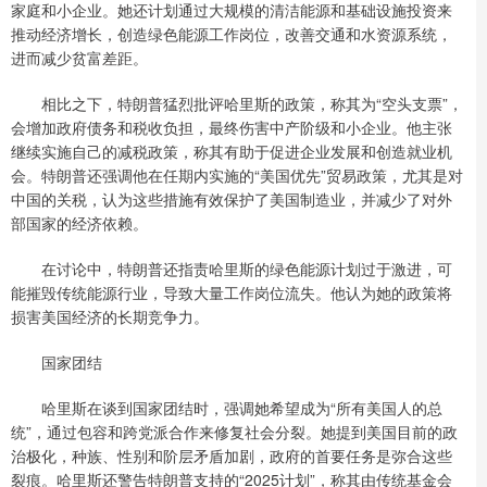
家庭和小企业。她还计划通过大规模的清洁能源和基础设施投资来
推动经济增长，创造绿色能源工作岗位，改善交通和水资源系统，
进而减少贫富差距。
相比之下，特朗普猛烈批评哈里斯的政策，称其为“空头支票”，
会增加政府债务和税收负担，最终伤害中产阶级和小企业。他主张
继续实施自己的减税政策，称其有助于促进企业发展和创造就业机
会。特朗普还强调他在任期内实施的“美国优先”贸易政策，尤其是对
中国的关税，认为这些措施有效保护了美国制造业，并减少了对外
部国家的经济依赖。
在讨论中，特朗普还指责哈里斯的绿色能源计划过于激进，可
能摧毁传统能源行业，导致大量工作岗位流失。他认为她的政策将
损害美国经济的长期竞争力。
国家团结
哈里斯在谈到国家团结时，强调她希望成为“所有美国人的总
统”，通过包容和跨党派合作来修复社会分裂。她提到美国目前的政
治极化，种族、性别和阶层矛盾加剧，政府的首要任务是弥合这些
裂痕。哈里斯还警告特朗普支持的“2025计划”，称其由传统基金会