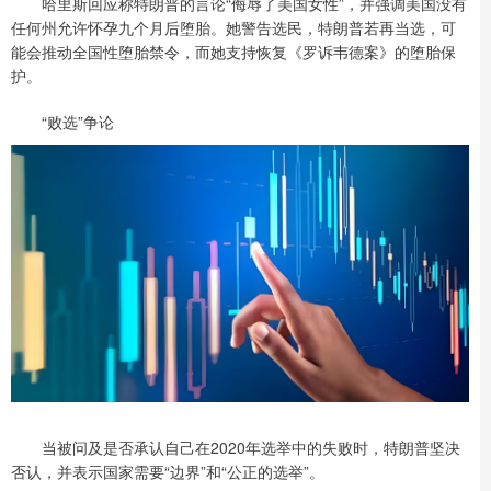
哈里斯回应称特朗普的言论“侮辱了美国女性”，并强调美国没有
任何州允许怀孕九个月后堕胎。她警告选民，特朗普若再当选，可
能会推动全国性堕胎禁令，而她支持恢复《罗诉韦德案》的堕胎保
护。
“败选”争论
当被问及是否承认自己在2020年选举中的失败时，特朗普坚决
否认，并表示国家需要“边界”和“公正的选举”。