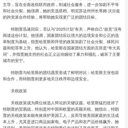
主导，旨在全面改组联邦政府，削减社会服务，进一步加剧不平等
和社会分裂。她强调，她的竞选搭档、明尼苏达州州长蒂姆·沃尔兹
的跨党派合作经验，将帮助她实现更广泛的团结目标。
特朗普迅速回应，否认与“2025计划”有关，声称自己“故意”没有
阅读这份计划。他强调，国家团结应以强大的边境安全和公正的选
举制度为基础，指责哈里斯和拜登的政策加剧了社会分裂、移民问
题和犯罪率上升。他认为，哈里斯在国家团结方面的言辞是“夸大其
词”，并指责她支持的社会正义运动煽动了暴力和骚乱，破坏了主要
城市的安宁。
特朗普与哈里斯的团结愿景形成了鲜明对比：哈里斯主张包容
和合作，而特朗普则更多地关注秩序和边境安全。
关税政策
关税政策成为两位候选人辩论的关键议题。哈里斯猛烈批评了
特朗普的贸易战，特别是对中国和欧盟的高额关税。她指出，特朗
普的关税政策未能有效保护美国工人，反而导致美国家庭的生活成
本上升，尤其是进口商品如家电、电子产品和农产品价格飙升。她
还提到，美国的贸易逆差在特朗普任内达到了历史新高，这证明关