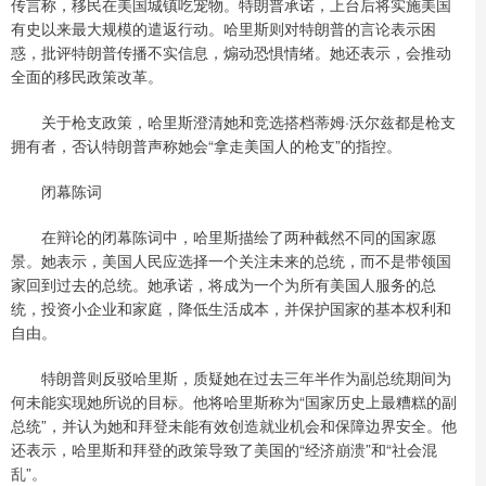
传言称，移民在美国城镇吃宠物。特朗普承诺，上台后将实施美国
有史以来最大规模的遣返行动。哈里斯则对特朗普的言论表示困
惑，批评特朗普传播不实信息，煽动恐惧情绪。她还表示，会推动
全面的移民政策改革。
关于枪支政策，哈里斯澄清她和竞选搭档蒂姆·沃尔兹都是枪支
拥有者，否认特朗普声称她会“拿走美国人的枪支”的指控。
闭幕陈词
在辩论的闭幕陈词中，哈里斯描绘了两种截然不同的国家愿
景。她表示，美国人民应选择一个关注未来的总统，而不是带领国
家回到过去的总统。她承诺，将成为一个为所有美国人服务的总
统，投资小企业和家庭，降低生活成本，并保护国家的基本权利和
自由。
特朗普则反驳哈里斯，质疑她在过去三年半作为副总统期间为
何未能实现她所说的目标。他将哈里斯称为“国家历史上最糟糕的副
总统”，并认为她和拜登未能有效创造就业机会和保障边界安全。他
还表示，哈里斯和拜登的政策导致了美国的“经济崩溃”和“社会混
乱”。