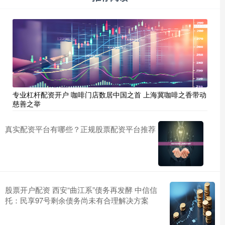
专业杠杆配资开户 咖啡门店数居中国之首 上海冀咖啡之香带动
慈善之举
真实配资平台有哪些？正规股票配资平台推荐
股票开户配资 西安“曲江系”债务再发酵 中信信
托：民享97号剩余债务尚未有合理解决方案