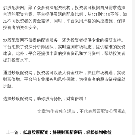
炒股配资网汇聚了众多资深配资机构，投资者可根据自身需求选择
合适的配资方案。平台提供灵活的配资比例，从1:1到1:10不等，满
足不同投资者的资金需求。同时，平台采用严格的风控措施，保障
投资者的资金安全。
炒股配资网不仅提供配资服务，还为投资者提供专业的投研支持。
平台汇聚了资深分析师团队，实时监测市场动态，提供精准的投资
建议。此外，平台还提供丰富的投资资讯和学习资料，帮助投资者
提升投资水平。
通过炒股配资网，投资者可以放大资金杠杆，抓住市场机遇，实现
财富倍增。平台的专业服务和风控保障，为投资者的股市征程保驾
护航。
选择炒股配资网，助你股海扬帆，财富倍增！
文章为作者独立观点，不代表股票配资公司观点
上一篇：
低息股票配资：解锁财富新密码，轻松倍增收益