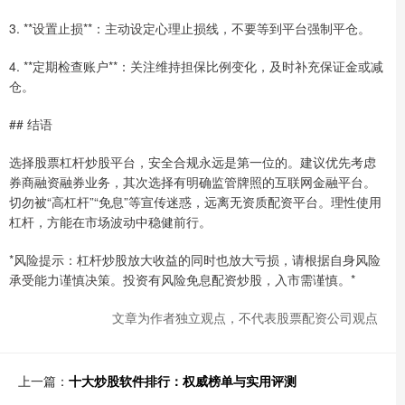
3. **设置止损**：主动设定心理止损线，不要等到平台强制平仓。
4. **定期检查账户**：关注维持担保比例变化，及时补充保证金或减
仓。
## 结语
选择股票杠杆炒股平台，安全合规永远是第一位的。建议优先考虑
券商融资融券业务，其次选择有明确监管牌照的互联网金融平台。
切勿被“高杠杆”“免息”等宣传迷惑，远离无资质配资平台。理性使用
杠杆，方能在市场波动中稳健前行。
*风险提示：杠杆炒股放大收益的同时也放大亏损，请根据自身风险
承受能力谨慎决策。投资有风险免息配资炒股，入市需谨慎。*
文章为作者独立观点，不代表股票配资公司观点
上一篇：
十大炒股软件排行：权威榜单与实用评测