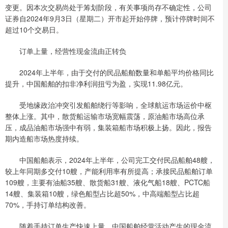
变更。因本次交易尚处于筹划阶段，有关事项尚存不确定性，公司
证券自2024年9月3日（星期二）开市起开始停牌，预计停牌时间不
超过10个交易日。
订单上量，经营性现金流由正转负
2024年上半年，由于交付的民品船舶数量和单船平均价格同比
提升，中国船舶的扣非净利润扭亏为盈，实现11.98亿元。
受地缘政治冲突引发船舶绕行等影响，全球航运市场运价中枢
整体上涨。其中，散货船运输市场宽幅震荡，原油船市场高位承
压，成品油船市场强中有弱，集装箱船市场积极上扬。因此，报告
期内造船市场热度持续。
中国船舶表示，2024年上半年，公司完工交付民品船舶48艘，
较上年同期多交付10艘，产能利用率有所提高；承接民品船舶订单
109艘，主要有油船35艘、散货船31艘、液化气船18艘、PCTC船
14艘、集装箱10艘，绿色船型占比超50%，中高端船型占比超
70%，手持订单结构改善。
随着手持订单生产快速上量，中国船舶经营活动产生的现金流