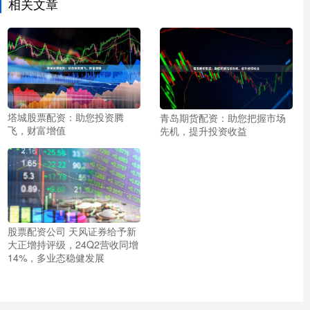
相关文章
塔城股票配资：助您投资腾
青岛期货配资：助您把握市场
飞，财富增值
先机，提升投资收益
股票配资公司 天风证券给予新
大正增持评级，24Q2营收同增
14%，多业态稳健发展