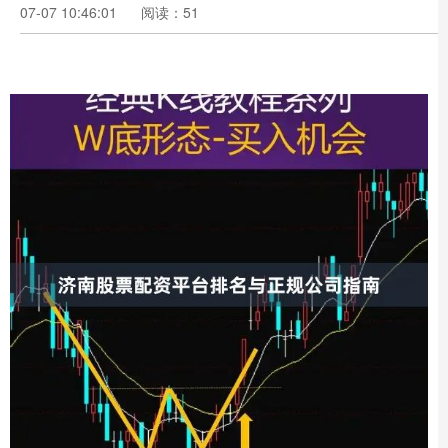
07-07 10:46:01
阅读：51