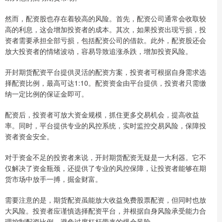
然而，配资股也存在着较高的风险。首先，配资公司通常会收取较
高的利息，这会增加投资者的成本。其次，如果投资出现亏损，投
资者需要承担全部亏损，包括配资公司的借款。此外，配资股还会
放大投资者的情绪波动，容易导致追涨杀跌，增加投资风险。
开封期货配资平台提供灵活的配资方案，投资者可根据自身需求选
择配资比例，最高可达1:10。配资资金由平台提供，投资者只需缴
纳一定比例的保证金即可。
配资后，投资者可放大资金规模，抓住更多交易机会，提高收益
率。同时，平台提供专业的风控系统，实时监控交易风险，保障投
资者资金安全。
对于资金不足的投资者来说，开封期货配资无疑是一大利器。它不
仅解决了资金瓶颈，还提供了专业的风控保障，让投资者能够在期
货市场中放手一搏，掘金财富。
需要注意的是，期货配资虽能放大收益免费股票配资，但同时也放
大风险。投资者应谨慎选择配资平台，并根据自身风险承受能力合
理控制配资比例，避免过度杠杆带来的爆仓风险。