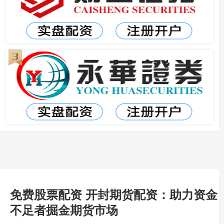
免费股票配资 开封期货配资：助力资金
不足者掘金期货市场